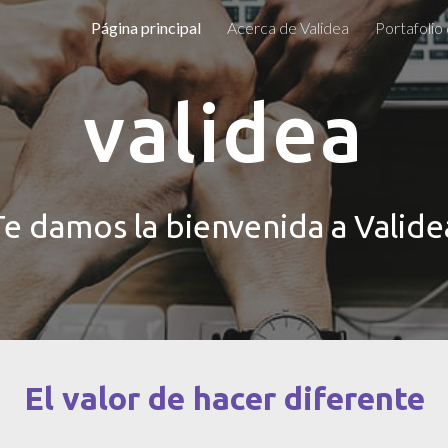
Página principal
Acerca de Validea
Portafolio
ip to main content
Skip to navigat
v
alidea
Te damos la bienvenida a Valide
El valor de hacer diferente