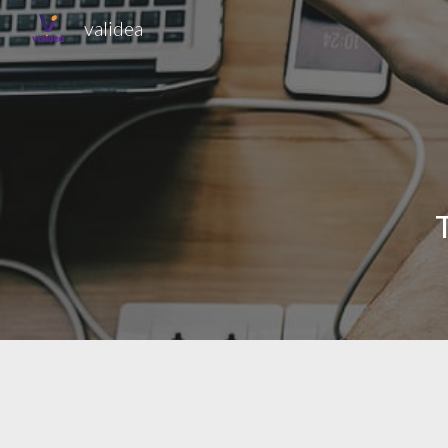
validea
Sk